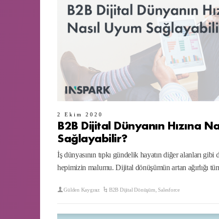
2 Ekim 2020
B2B Dijital Dünyanın Hızına N
Sağlayabilir?
İş dünyasının tıpkı gündelik hayatın diğer alanları gibi 
hepimizin malumu. Dijital dönüşümün artan ağırlığı t
Gülden Kaygısız
B2B Dijital Dönüşüm
,
Salesforce