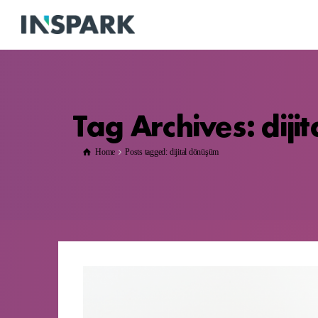
Tag Archives: dij
Home
Posts tagged: dijital dönüşüm