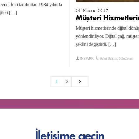
evdet İnci tarafından 1984 yılında
26 Nisan 2017
jileri […]
Müşteri Hizmetleri
Müşteri hizmetlerinde dijital dön
yönlendiriliyor. Dijital çağ, müşt
şeklini değiştirdi. […]
INSPARK
Bulut Bilişim
,
Salesforce
1
2
İletişime geçin