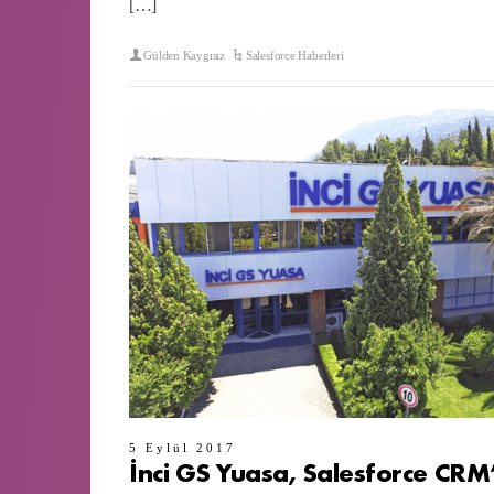
[…]
Gülden Kaygısız
Salesforce Haberleri
5 Eylül 2017
İnci GS Yuasa, Salesforce CRM’i