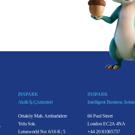
INSPARK
INSPARK
Akıllı İş Çözümleri
Intelligent Business Solut
Ortaköy Mah. Ambarlıdere
66 Paul Street
Yolu Sok.
London EC2A 4NA
e
Lotusworld No: 6/16 K: 5
+44 20 81065737