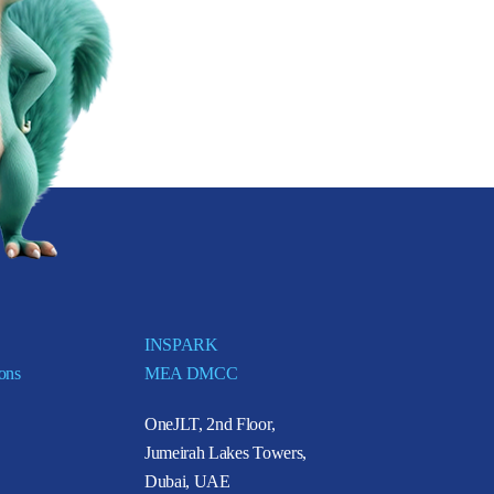
INSPARK
ions
MEA DMCC
OneJLT, 2nd Floor,
Jumeirah Lakes Towers,
Dubai, UAE