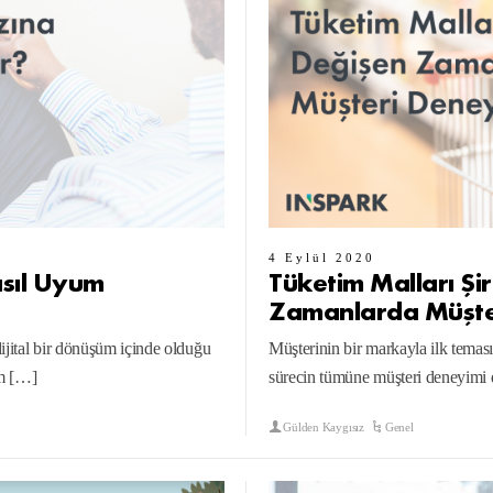
4 Eylül 2020
asıl Uyum
Tüketim Malları Şir
Zamanlarda Müşte
dijital bir dönüşüm içinde olduğu
Müşterinin bir markayla ilk tema
üm […]
sürecin tümüne müşteri deneyimi 
Gülden Kaygısız
Genel