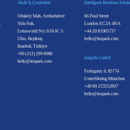
Akıllı İş Çözümleri
Intelligent Business Solut
Ortaköy Mah. Ambarlıdere
66 Paul Street
Yolu Sok.
London EC2A 4NA
e
Lotusworld No: 6/16 K: 5
+44 20 81065737
Ulus, Beşiktaş
hello@inspark.com
İstanbul, Türkiye
+90 (212) 299 8980
Inspark GmbH
hello@inspark.com
Feringastr. 6, 85774
Unterföhring München
+49 89 255552907
hello@inspark.com