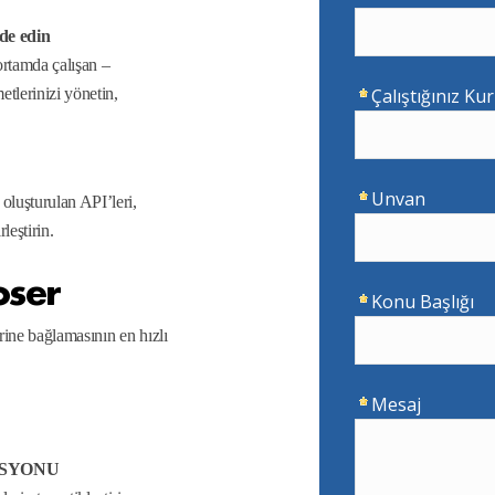
lde edin
ortamda çalışan –
etlerinizi yönetin,
luşturulan API’leri,
eştirin.
oser
irine bağlamasının en hızlı
ASYONU