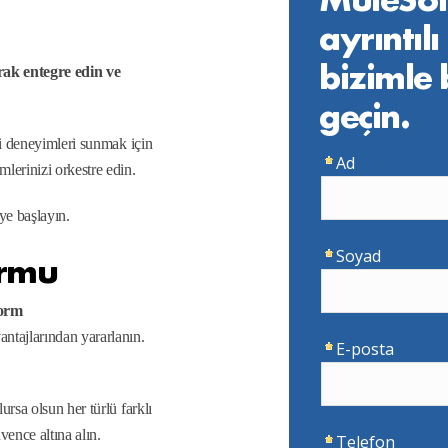
ayrıntılı 
bizimle
rak entegre edin ve
geçin.
ri deneyimleri sunmak için
lerinizi orkestre edin.
ye başlayın.
ormu
form
ntajlarından yararlanın.
ursa olsun her türlü farklı
vence altına alın.