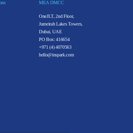
ions
MEA DMCC
OneJLT, 2nd Floor,
Jumeirah Lakes Towers,
Dubai, UAE
PO Box: 416654
+971 (4) 4070563
hello@inspark.com