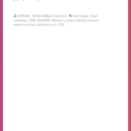
INSPARK
Bulut Bilişim
,
Salesforce
bulut bilişim
,
cloud
computing
,
CRM
,
INSPARK Salesforce
,
müşteri ilişkileri yönetimi
,
salesforce türkiye
,
salesforce.com
,
STK