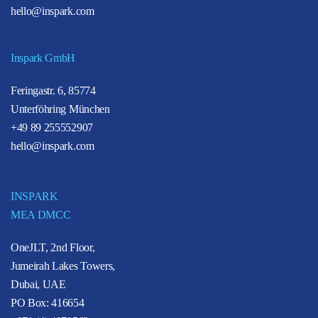
hello@inspark.com
Inspark GmbH
Feringastr. 6, 85774
Unterföhring München
+49 89 255552907
hello@inspark.com
INSPARK
MEA DMCC
OneJLT, 2nd Floor,
Jumeirah Lakes Towers,
Dubai, UAE
PO Box: 416654