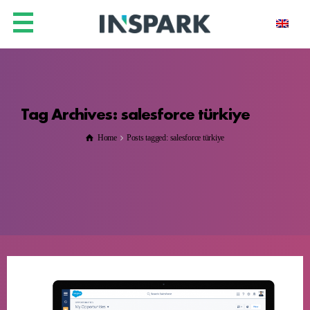
Tag Archives: salesforce türkiye
Home
Posts tagged: salesforce türkiye