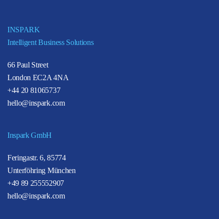
INSPARK
Intelligent Business Solutions
66 Paul Street
London EC2A 4NA
+44 20 81065737
hello@inspark.com
Inspark GmbH
Feringastr. 6, 85774
Unterföhring München
+49 89 255552907
hello@inspark.com