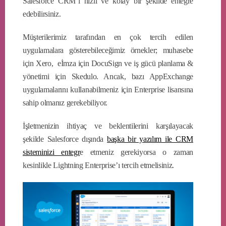
Salesforce CRM’i hızlı ve kolay bir şekilde entegre
edebilirsiniz.
Müşterilerimiz tarafından en çok tercih edilen
uygulamalara gösterebileceğimiz örnekler; muhasebe
için Xero, eİmza için DocuSign ve iş gücü planlama &
yönetimi için Skedulo. Ancak, bazı AppExchange
uygulamalarını kullanabilmeniz için Enterprise lisansına
sahip olmanız gerekebiliyor.
İşletmenizin ihtiyaç ve beklentilerini karşılayacak
şekilde Salesforce dışında
başka bir yazılım ile CRM
sisteminizi entegr
e etmeniz gerekiyorsa o zaman
kesinlikle Lightning Enterprise’ı tercih etmelisiniz.