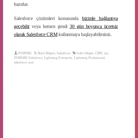
hazırlar.
Salesforce çözümleri konusunda
bizimle bağlantıya
geçebilir
veya hemen şimdi
30 gün boyunca ücretsiz
olarak Salesforce CRM
kullanmaya başlayabilirsiniz.
INSPARK
Bulut Bilişim
,
Salesforce
bulut bilişim
,
CRM
,
erp
,
INSPARK Salesforce
,
Lightning Enterprise
,
Lightning Professional
,
salesforce.com