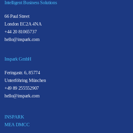
Intelligent Business Solutions
66 Paul Street
London EC2A 4NA
+44 20 81065737
hello@inspark.com
Inspark GmbH
Feringastr. 6, 85774
Unterföhring München
+49 89 255552907
hello@inspark.com
INSPARK
MEA DMCC