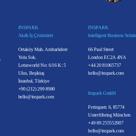
INSPARK
INSPARK
Akıllı İş Çözümleri
Intelligent Business Solut
Ortaköy Mah. Ambarlıdere
66 Paul Street
Yolu Sok.
London EC2A 4NA
e
Lotusworld No: 6/16 K: 5
+44 20 81065737
Ulus, Beşiktaş
hello@inspark.com
İstanbul, Türkiye
+90 (212) 299 8980
Inspark GmbH
hello@inspark.com
Feringastr. 6, 85774
Unterföhring München
+49 89 255552907
hello@inspark.com