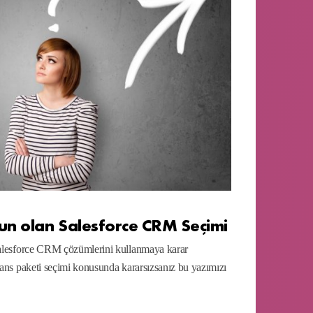
gun olan Salesforce CRM Seçimi
Salesforce CRM çözümlerini kullanmaya karar
sans paketi seçimi konusunda kararsızsanız bu yazımızı