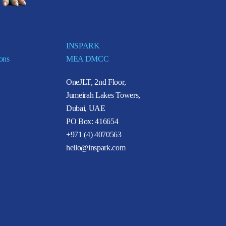
INSPARK
ions
MEA DMCC
OneJLT, 2nd Floor,
Jumeirah Lakes Towers,
Dubai, UAE
PO Box: 416654
+971 (4) 4070563
hello@inspark.com