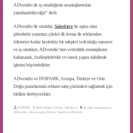
ADvendio ile iş ortaklığının avantajlarından
yararlanabileceğiz” dedi.
ADvendio ile ortaklık,
Salesforce
ile aşina olan
şirketlerin yararına; çünkü ilk temas ile reklamdan
ödemeye kadar kesintisiz bir müşteri yolculuğu sunuyor
ve iş ortakları, ADvendio’nun verimlilik avantajlarını
kullanarak, özelleştirilebilir ve esnek yapısı dahilinde
işlerini büyütebilirler.
ADvendio ve INSPARK, Avrupa, Türkiye ve Orta
Doğu pazarlarında reklam satış çözümleri sağlamak için
birlikte ilerleyecekler.
INSPARK
Bulut Bilişim
,
Haber
,
Salesforce
ad sales management
,
ADvendio
,
reklam satış çözümü
,
Salesforce Platform