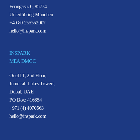
Feringastr. 6, 85774
Unterföhring München
+49 89 255552907
hello@inspark.com
INSPARK
MEA DMCC
OneJLT, 2nd Floor,
Jumeirah Lakes Towers,
Dubai, UAE
PO Box: 416654
+971 (4) 4070563
hello@inspark.com