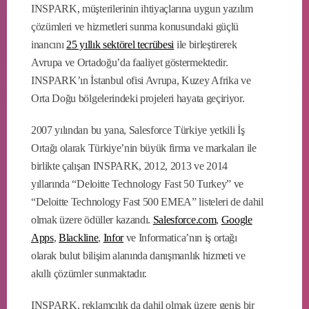
INSPARK, müşterilerinin ihtiyaçlarına uygun yazılım
çözümleri ve hizmetleri sunma konusundaki güçlü
inancını
25 yıllık sektörel tecrübesi
ile birleştirerek
Avrupa ve Ortadoğu’da faaliyet göstermektedir.
INSPARK’ın İstanbul ofisi Avrupa, Kuzey Afrika ve
Orta Doğu bölgelerindeki projeleri hayata geçiriyor.
2007 yılından bu yana, Salesforce Türkiye yetkili İş
Ortağı olarak Türkiye’nin büyük firma ve markaları ile
birlikte çalışan INSPARK, 2012, 2013 ve 2014
yıllarında “Deloitte Technology Fast 50 Turkey” ve
“Deloitte Technology Fast 500 EMEA” listeleri de dahil
olmak üzere ödüller kazandı.
Salesforce.com
,
Google
Apps
,
Blackline
,
Infor
ve Informatica’nın iş ortağı
olarak bulut bilişim alanında danışmanlık hizmeti ve
akıllı çözümler sunmaktadır.
INSPARK, reklamcılık da dahil olmak üzere geniş bir