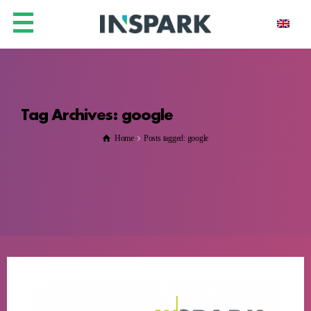
Tag Archives: google
Home
Posts tagged: google