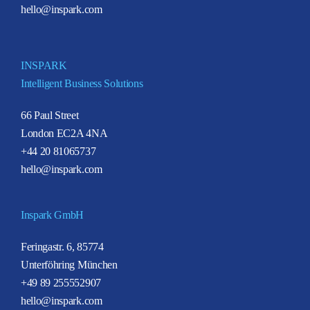
hello@inspark.com
INSPARK
Intelligent Business Solutions
66 Paul Street
London EC2A 4NA
+44 20 81065737
hello@inspark.com
Inspark GmbH
Feringastr. 6, 85774
Unterföhring München
+49 89 255552907
hello@inspark.com