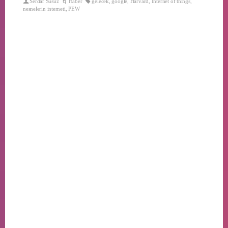
Serdar Susuz
Haber
gelecek
,
google
,
Harvard
,
Internet of things
,
nesnelerin interneti
,
PEW