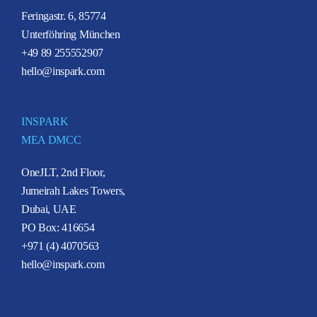
Feringastr. 6, 85774
Unterföhring München
+49 89 255552907
hello@inspark.com
INSPARK
MEA DMCC
OneJLT, 2nd Floor,
Jumeirah Lakes Towers,
Dubai, UAE
PO Box: 416654
+971 (4) 4070563
hello@inspark.com