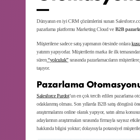
Dünyanın en iyi CRM çözümlerini sunan Salesforce.com
pazarlama platformu Marketing Cloud ve
B2B pazarl
Müşterilene sadece satış yapmanın ötesinde onlara
kusu
yatırım yapıyorlar. Müşterilerin marka ile ilk temasından
süren
“yolculuk”
sırasında pazarlamacıların müşterilere
taşıyor.
Pazarlama Otomasyonu S
Salesforce Pardot
’un en çok tercih edilen pazarlama o
odaklanmış olması. Son yıllarda B2B satış döngüsü öneml
araştırmalarını online olarak yapıyor, satın alma konus
adaylarının araştırmaları sırasında firmayla sayısız etki
hakkında bilgisi yoktur; dolayısıyla potansiyel müşteril