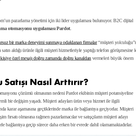
’un pazarlama yönetimi için iki lider uygulaması bulunuyor. B2C dijital
ama otomasyonu uygulaması Pardot
.
rsuz bir marka deneyimi sunmaya odaklanan firmalar
“müşteri yolculuğu”
 satın aldığı ürünle ilgili müşteri hizmetleriyle yaptığı telefon görüşmesine 
kişiye özel mesajı doğru zamanda doğru kanaldan
vermeleri büyük önem
atışı Nasıl Arttırır?
tomasyonu çözümü olmasının nedeni Pardot ekibinin müşteri potansiyeline
i bir değişim yaşadı. Müşteri adayları ürün veya hizmet ile ilgili
unda karar aşamasına geçtiklerinde marka ile bağlantıya geçiyorlar. Müşteri
leşim fırsatı olmasına rağmen pazarlamacılar ve satışçıların müşteri adayı
erle bağlantıya geçip sürece daha erken bir evrede dahil olamamaktadırlar.