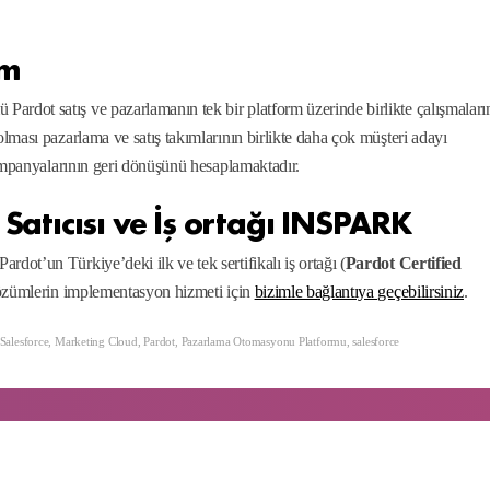
om
dot satış ve pazarlamanın tek bir platform üzerinde birlikte çalışmaları
ması pazarlama ve satış takımlarının birlikte daha çok müşteri adayı
kampanyalarının geri dönüşünü hesaplamaktadır.
 Satıcısı ve İş ortağı INSPARK
ot’un Türkiye’deki ilk ve tek sertifikalı iş ortağı (
Pardot Certified
 çözümlerin implementasyon hizmeti için
bizimle bağlantıya geçebilirsiniz
.
alesforce
,
Marketing Cloud
,
Pardot
,
Pazarlama Otomasyonu Platformu
,
salesforce