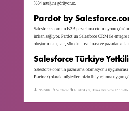
%34 arttığını görüyoruz.
Pardot by Salesforce.c
Salesforce.com’un B2B pazarlama otomasyonu çözümü Par
imkan sağlıyor. Pardot’un Salesforce CRM ile entegre ol
oluşturmasını, satış sürecini kısaltması ve pazarlama 
Salesforce Türkiye Yetkili
Salesforce.com’un pazarlama otomasyonu uygulaması Pard
Partner
) olarak müşterilerimizin ihtiyaçlarına uygun
INSPARK
Salesforce
bulut bilişim
,
Damla Pazarlama
,
INSPARK S