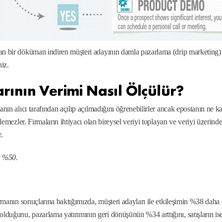
an bir döküman indiren müşteri adayının damla pazarlama (drip marketing) 
niz.
nın Verimi Nasıl Ölçülür?
anın alıcı tarafından açılıp açılmadığını öğrenebilirler ancak epostanın ne k
ilemezler. Firmaların ihtiyacı olan bireysel veriyi toplayan ve veriyi üzerind
.
ı %50.
tırmanın sonuçlarına baktığımızda, müşteri adayları ile etkileşimin %38 daha
duğunu, pazarlama yatırımının geri dönüşünün %34 arttığını, satışların is