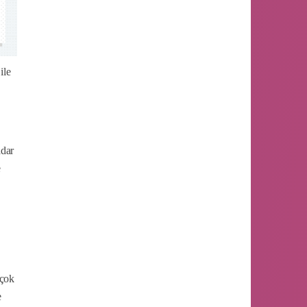
ile
adar
e
 çok
e