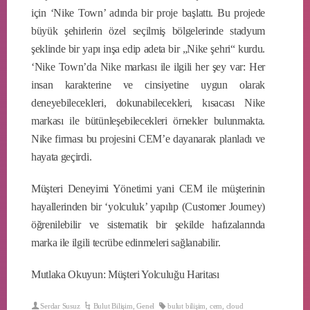
için ‘Nike Town’ adında bir proje başlattı. Bu projede
büyük şehirlerin özel seçilmiş bölgelerinde stadyum
şeklinde bir yapı inşa edip adeta bir „Nike şehri“ kurdu.
‘Nike Town’da Nike markası ile ilgili her şey var: Her
insan karakterine ve cinsiyetine uygun olarak
deneyebilecekleri, dokunabilecekleri, kısacası Nike
markası ile bütünleşebilecekleri örnekler bulunmakta.
Nike firması bu projesini CEM’e dayanarak planladı ve
hayata geçirdi.
Müşteri Deneyimi Yönetimi yani CEM ile müşterinin
hayallerinden bir ‘yolculuk’ yapılıp (Customer Journey)
öğrenilebilir ve sistematik bir şekilde hafızalarında
marka ile ilgili tecrübe edinmeleri sağlanabilir.
Mutlaka Okuyun: Müşteri Yolculuğu Haritası
Serdar Susuz
Bulut Bilişim
,
Genel
bulut bilişim
,
cem
,
cloud