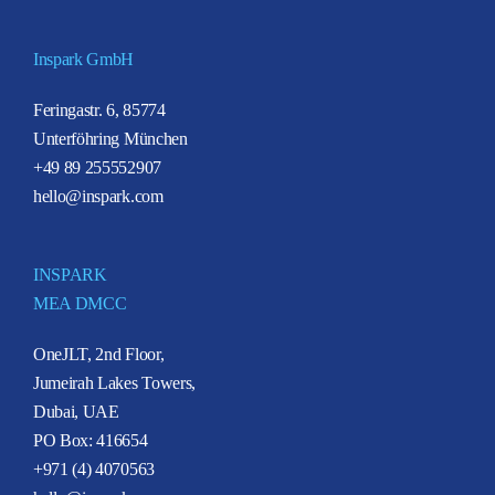
Inspark GmbH
Feringastr. 6, 85774
Unterföhring München
+49 89 255552907
hello@inspark.com
INSPARK
MEA DMCC
OneJLT, 2nd Floor,
Jumeirah Lakes Towers,
Dubai, UAE
PO Box: 416654
+971 (4) 4070563