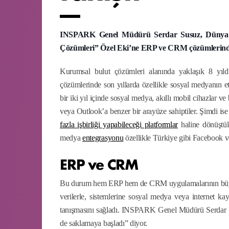
INSPARK Genel Müdürü Serdar Susuz, Dünya G
Çözümleri” Özel Eki’ne ERP ve CRM çözümlerindeki
Kurumsal bulut çözümleri alanında yaklaşık 8 yıl
çözümlerinde son yıllarda özellikle sosyal medyanın 
bir iki yıl içinde sosyal medya, akıllı mobil cihazlar 
veya Outlook’a benzer bir arayüze sahiptiler. Şimdi is
fazla işbirliği yapabileceği platformlar
haline dönüştül
medya
entegrasyonu
özellikle Türkiye gibi Facebook v
ERP ve CRM
Bu durum hem ERP hem de CRM uygulamalarının büyük ve
verilerle, sistemlerine sosyal medya veya internet kay
tanışmasını sağladı. INSPARK Genel Müdürü Serdar Sus
de saklamaya başladı” diyor.