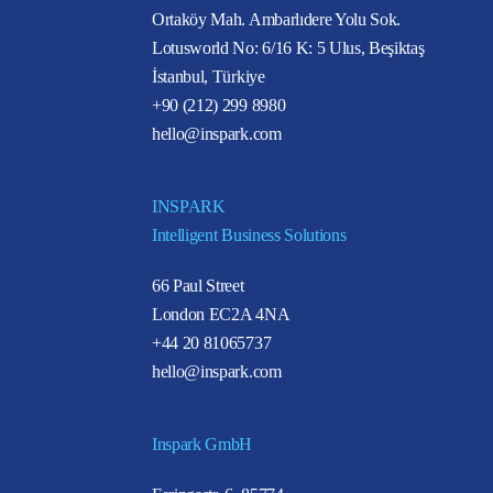
Ortaköy Mah. Ambarlıdere Yolu Sok.
Lotusworld No: 6/16 K: 5 Ulus, Beşiktaş
İstanbul, Türkiye
+90 (212) 299 8980
hello@inspark.com
INSPARK
Intelligent Business Solutions
66 Paul Street
London EC2A 4NA
+44 20 81065737
hello@inspark.com
Inspark GmbH