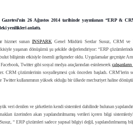
azetesi’nin 26 Ağustos 2014 tarihinde yayınlanan “ERP & CR
 yenilikleri anlattı.
dır hizmet sunan
INSPARK
Genel Müdürü Serdar Susuz, CRM ve
etkisiyle yaşanan dönüşümü şu şekilde değerlendiriyor: “ERP çözümlerind
ve bulut bilişimin etkisiyle önemli gelişmeler oldu. Uygulamalar geçmişte A
e Facebook, Twitter gibi sosyal medya araçlarından esinlenerek
çalışanların
er. CRM çözümlerinin sosyalleşmesi çok önceden başladı. CRM’lerin s
e Twitter kullanımının yüksek olduğu bir ülkede mecburiyet haline dönüştü
ri denilen ve şirketlerin kendi sistemleri dahilinde bulunan yapılandır
nakları üzerinden akan yapılandırılmamış verileri içeren bilgi sistemleriy
uz, “ ERP çözümleri sadece yapısal bilgiyi değil, yapılandırılmamış bilg