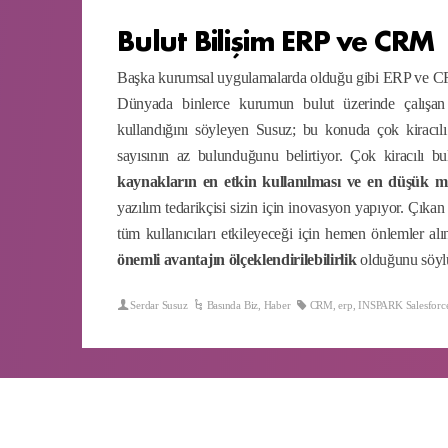
Bulut Bilişim ERP ve CRM
Başka kurumsal uygulamalarda olduğu gibi ERP ve CRM 
Dünyada binlerce kurumun bulut üzerinde çalışan
kullandığını söyleyen Susuz; bu konuda çok kirac
sayısının az bulunduğunu belirtiyor. Çok kiracılı b
kaynakların en etkin kullanılması ve en düşük mal
yazılım tedarikçisi sizin için inovasyon yapıyor. Çık
tüm kullanıcıları etkileyeceği için hemen önlemler 
önemli avantajın ölçeklendirilebilirlik
olduğunu söyl
Serdar Susuz
Basında Biz
,
Haber
CRM
,
erp
,
INSPARK Salesforc