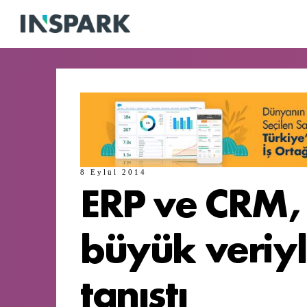
8 Eylül 2014
ERP ve CRM,
büyük veriy
tanıştı