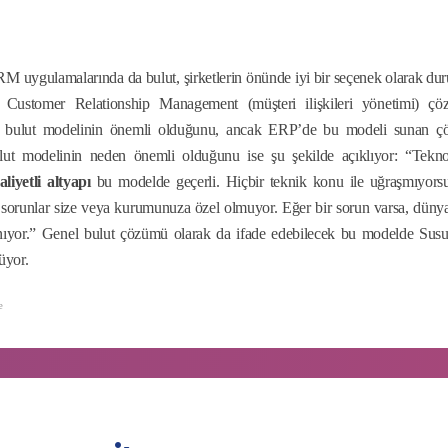
uygulamalarında da bulut, şirketlerin önünde iyi bir seçenek olarak dur
 Customer Relationship Management (müşteri ilişkileri yönetimi) ç
ılı bulut modelinin önemli olduğunu, ancak ERP’de bu modeli sunan 
ulut modelinin neden önemli olduğunu ise şu şekilde açıklıyor: “Tekno
iyetli altyapı
bu modelde geçerli. Hiçbir teknik konu ile uğraşmıyors
an sorunlar size veya kurumunuza özel olmuyor. Eğer bir sorun varsa, düny
alınıyor.” Genel bulut çözümü olarak da ifade edebilecek bu modelde Su
üyor.
e