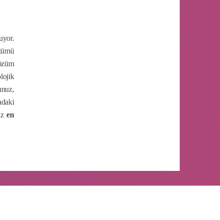
uyor.
özümü
çözüm
lojik
unuz,
adaki
suz
en