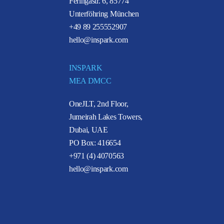
Feringastr. 6, 85774
Unterföhring München
+49 89 255552907
hello@inspark.com
INSPARK
MEA DMCC
OneJLT, 2nd Floor,
Jumeirah Lakes Towers,
Dubai, UAE
PO Box: 416654
+971 (4) 4070563
hello@inspark.com