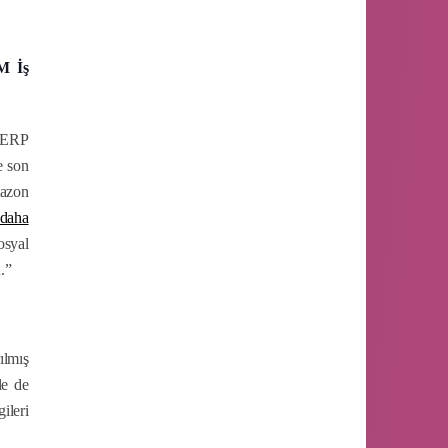
M İş
 ERP
e son
mazon
 daha
osyal
.”
ılmış
le de
ileri