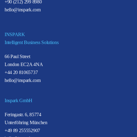
+90 (212) 299 8980
hello@inspark.com
INSPARK
Intelligent Business Solutions
66 Paul Street
London EC2A 4NA
+44 20 81065737
hello@inspark.com
Inspark GmbH
Feringastr. 6, 85774
Unterföhring München
+49 89 255552907