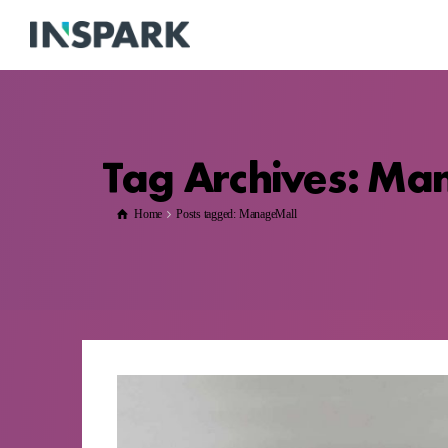
Tag Archives: Ma
Home
Posts tagged: ManageMall