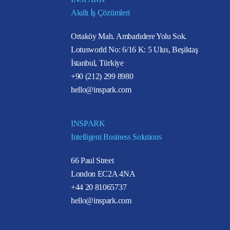
Akıllı İş Çözümleri
Ortaköy Mah. Ambarlıdere Yolu Sok.
Lotusworld No: 6/16 K: 5 Ulus, Beşiktaş
İstanbul, Türkiye
+90 (212) 299 8980
hello@inspark.com
INSPARK
Intelligent Business Solutions
66 Paul Street
London EC2A 4NA
+44 20 81065737
hello@inspark.com