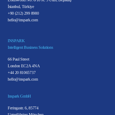
İstanbul, Türkiye
+90 (212) 299 8980
hello@inspark.com
INSPARK
Intelligent Business Solutions
66 Paul Street
London EC2A 4NA
+44 20 81065737
hello@inspark.com
Inspark GmbH
Feringastr. 6, 85774
Unterföhring München