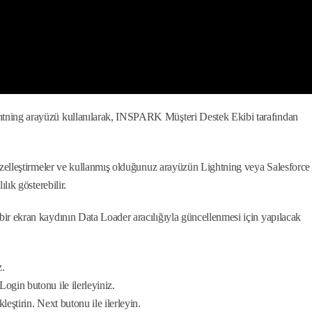
tning arayüzü kullanılarak, INSPARK Müşteri Destek Ekibi tarafından
 özelleştirmeler ve kullanmış olduğunuz arayüzün Lightning veya Salesforce
lık gösterebilir.
ir ekran kaydının Data Loader aracılığıyla güncellenmesi için yapılacak
z.
Login butonu ile ilerleyiniz.
kleştirin. Next butonu ile ilerleyin.