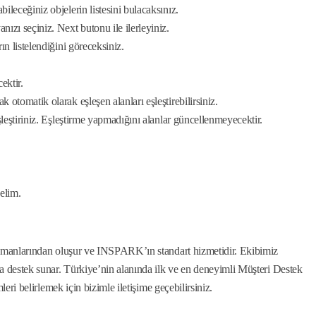
leceğiniz objelerin listesini bulacaksınız.
zı seçiniz. Next butonu ile ilerleyiniz.
n listelendiğini göreceksiniz.
ektir.
tomatik olarak eşleşen alanları eşleştirebilirsiniz.
leştiriniz. Eşleştirme yapmadığını alanlar güncellenmeyecektir.
elim.
şmanlarından oluşur ve INSPARK’ın standart hizmetidir. Ekibimiz
 destek sunar. Türkiye’nin alanında ilk ve en deneyimli Müşteri Destek
eri belirlemek için bizimle iletişime geçebilirsiniz.