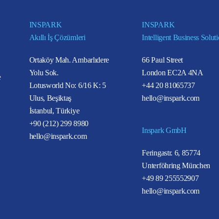
INSPARK
INSPARK
Akıllı İş Çözümleri
Intelligent Business Solut
Ortaköy Mah. Ambarlıdere
66 Paul Street
Yolu Sok.
London EC2A 4NA
e
Lotusworld No: 6/16 K: 5
+44 20 81065737
Ulus, Beşiktaş
hello@inspark.com
İstanbul, Türkiye
+90 (212) 299 8980
Inspark GmbH
hello@inspark.com
Feringastr. 6, 85774
Unterföhring München
+49 89 255552907
hello@inspark.com