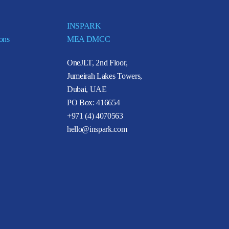
INSPARK
ions
MEA DMCC
OneJLT, 2nd Floor,
Jumeirah Lakes Towers,
Dubai, UAE
PO Box: 416654
+971 (4) 4070563
hello@inspark.com