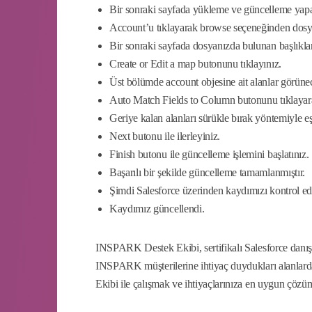
Bir sonraki sayfada yükleme ve güncelleme yapabi
Account’u tıklayarak browse seçeneğinden dosyanı
Bir sonraki sayfada dosyanızda bulunan başlıkları
Create or Edit a map butonunu tıklayınız.
Üst bölümde account objesine ait alanlar görünec
Auto Match Fields to Column butonunu tıklayarak o
Geriye kalan alanları sürükle bırak yöntemiyle eş
Next butonu ile ilerleyiniz.
Finish butonu ile güncelleme işlemini başlatınız.
Başarılı bir şekilde güncelleme tamamlanmıştır.
Şimdi Salesforce üzerinden kaydımızı kontrol ed
Kaydımız güncellendi.
INSPARK Destek Ekibi, sertifikalı Salesforce danı
INSPARK müşterilerine ihtiyaç duydukları alanlarda
Ekibi ile çalışmak ve ihtiyaçlarınıza en uygun çözüml