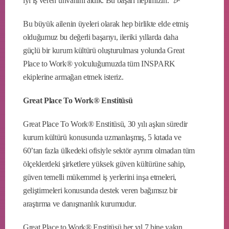
iyi iş veren ünvanını aldık. Bu başarı hepimizin. 🎉
Bu büyük ailenin üyeleri olarak hep birlikte elde etmiş
olduğumuz bu değerli başarıyı, ileriki yıllarda daha
güçlü bir kurum kültürü oluşturulması yolunda Great
Place to Work® yolculuğumuzda tüm INSPARK
ekiplerine armağan etmek isteriz.
Great Place To Work® Enstitüsü
Great Place To Work® Enstitüsü, 30 yılı aşkın süredir
kurum kültürü konusunda uzmanlaşmış, 5 kıtada ve
60’tan fazla ülkedeki ofisiyle sektör ayrımı olmadan tüm
ölçeklerdeki şirketlere yüksek güven kültürüne sahip,
güven temelli mükemmel iş yerlerini inşa etmeleri,
geliştirmeleri konusunda destek veren bağımsız bir
araştırma ve danışmanlık kurumudur.
Great Place to Work® Enstitüsü her yıl 7 bine yakın