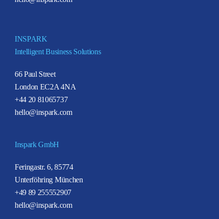
INSPARK
Intelligent Business Solutions
66 Paul Street
London EC2A 4NA
+44 20 81065737
hello@inspark.com
Inspark GmbH
Feringastr. 6, 85774
Unterföhring München
+49 89 255552907
hello@inspark.com