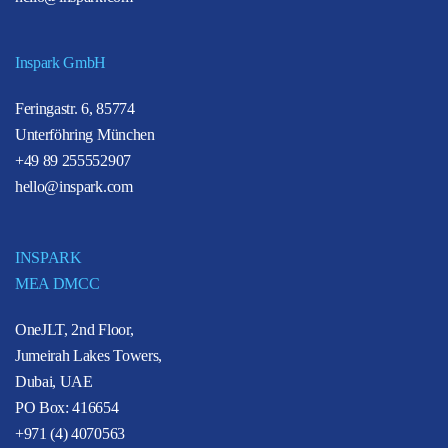
Inspark GmbH
Feringastr. 6, 85774
Unterföhring München
+49 89 255552907
hello@inspark.com
INSPARK
MEA DMCC
OneJLT, 2nd Floor,
Jumeirah Lakes Towers,
Dubai, UAE
PO Box: 416654
+971 (4) 4070563