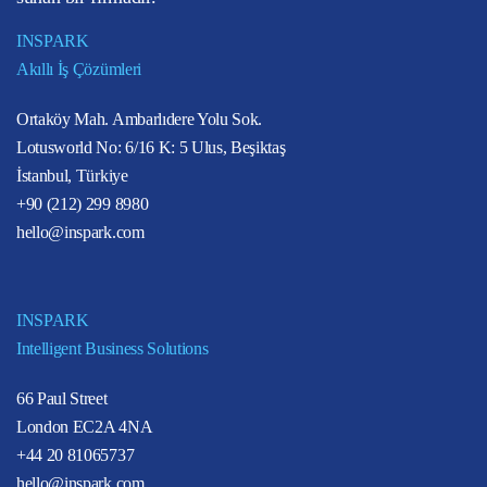
INSPARK
Akıllı İş Çözümleri
Ortaköy Mah. Ambarlıdere Yolu Sok.
Lotusworld No: 6/16 K: 5 Ulus, Beşiktaş
İstanbul, Türkiye
+90 (212) 299 8980
hello@inspark.com
INSPARK
Intelligent Business Solutions
66 Paul Street
London EC2A 4NA
+44 20 81065737
hello@inspark.com