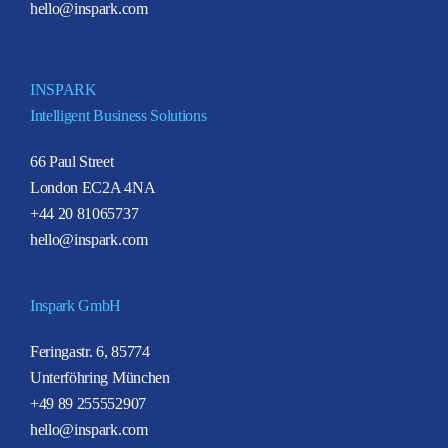
hello@inspark.com
INSPARK
Intelligent Business Solutions
66 Paul Street
London EC2A 4NA
+44 20 81065737
hello@inspark.com
Inspark GmbH
Feringastr. 6, 85774
Unterföhring München
+49 89 255552907
hello@inspark.com