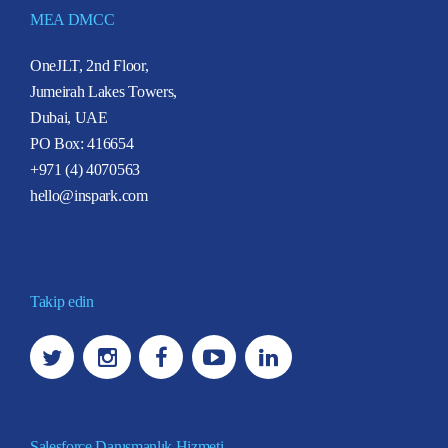
MEA DMCC
OneJLT, 2nd Floor,
Jumeirah Lakes Towers,
Dubai, UAE
PO Box: 416654
+971 (4) 4070563
hello@inspark.com
Takip edin
Salesforce Danışmanlık Hizmeti