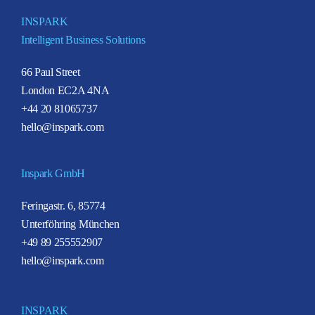
INSPARK
Intelligent Business Solutions
66 Paul Street
London EC2A 4NA
+44 20 81065737
hello@inspark.com
Inspark GmbH
Feringastr. 6, 85774
Unterföhring München
+49 89 255552907
hello@inspark.com
INSPARK