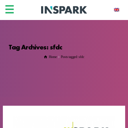
Tag Archives: sfdc
Home
Posts tagged: sfdc