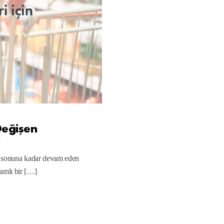
 Değişen
i
in sonuna kadar devam eden
amlı bir […]