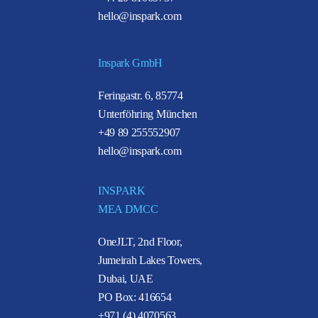
hello@inspark.com
Inspark GmbH
Feringastr. 6, 85774
Unterföhring München
+49 89 255552907
hello@inspark.com
INSPARK
MEA DMCC
OneJLT, 2nd Floor,
Jumeirah Lakes Towers,
Dubai, UAE
PO Box: 416654
+971 (4) 4070563