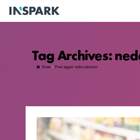
Tag Archives: ned
Home
Posts tagged: neden salesforce