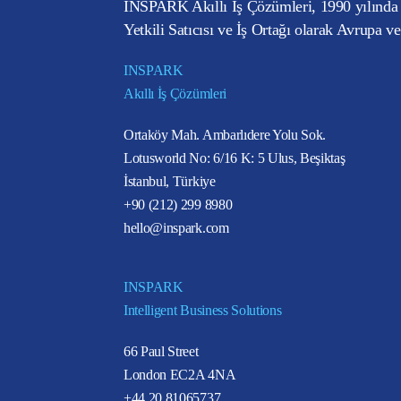
INSPARK Akıllı İş Çözümleri, 1990 yılında 
Yetkili Satıcısı ve İş Ortağı olarak Avrupa v
INSPARK
Akıllı İş Çözümleri
Ortaköy Mah. Ambarlıdere Yolu Sok.
Lotusworld No: 6/16 K: 5 Ulus, Beşiktaş
İstanbul, Türkiye
+90 (212) 299 8980
hello@inspark.com
INSPARK
Intelligent Business Solutions
66 Paul Street
London EC2A 4NA
+44 20 81065737