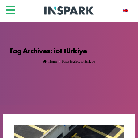
Tag Archives: iot türkiye
Home
Posts tagged: iot türkiye