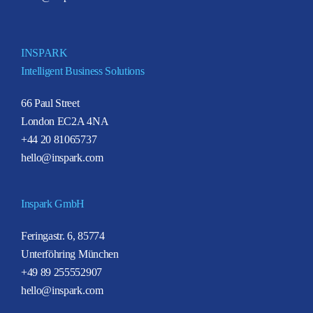
INSPARK
Intelligent Business Solutions
66 Paul Street
London EC2A 4NA
+44 20 81065737
hello@inspark.com
Inspark GmbH
Feringastr. 6, 85774
Unterföhring München
+49 89 255552907
hello@inspark.com