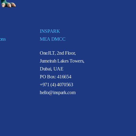
INSPARK
ions
MEA DMCC
OneJLT, 2nd Floor,
Jumeirah Lakes Towers,
Dubai, UAE
PO Box: 416654
+971 (4) 4070563
hello@inspark.com