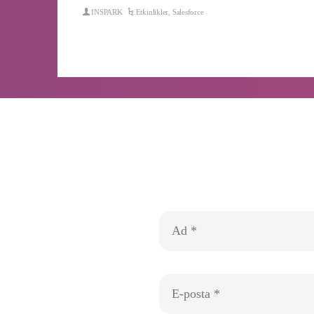
INSPARK
Etkinlikler
,
Salesforce