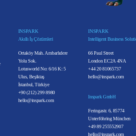
INSPARK
INSPARK
Akıllı İş Çözümleri
Intelligent Business Solut
Ortaköy Mah. Ambarlıdere
66 Paul Street
Yolu Sok.
London EC2A 4NA
e
Lotusworld No: 6/16 K: 5
+44 20 81065737
Ulus, Beşiktaş
hello@inspark.com
İstanbul, Türkiye
+90 (212) 299 8980
Inspark GmbH
hello@inspark.com
Feringastr. 6, 85774
Unterföhring München
+49 89 255552907
hello@inspark.com