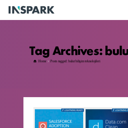
Tag Archives: bulut
Home
Posts tagged: bulut bilişim teknolojileri