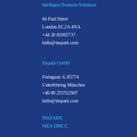
Intelligent Business Solutions
66 Paul Street
London EC2A 4NA
+44 20 81065737
hello@inspark.com
Inspark GmbH
Feringastr. 6, 85774
Unterföhring München
+49 89 255552907
hello@inspark.com
INSPARK
MEA DMCC