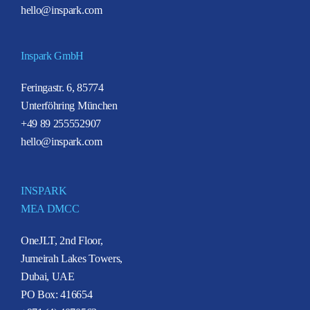
hello@inspark.com
Inspark GmbH
Feringastr. 6, 85774
Unterföhring München
+49 89 255552907
hello@inspark.com
INSPARK
MEA DMCC
OneJLT, 2nd Floor,
Jumeirah Lakes Towers,
Dubai, UAE
PO Box: 416654