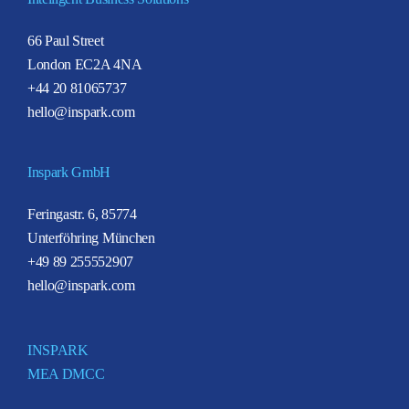
66 Paul Street
London EC2A 4NA
+44 20 81065737
hello@inspark.com
Inspark GmbH
Feringastr. 6, 85774
Unterföhring München
+49 89 255552907
hello@inspark.com
INSPARK
MEA DMCC