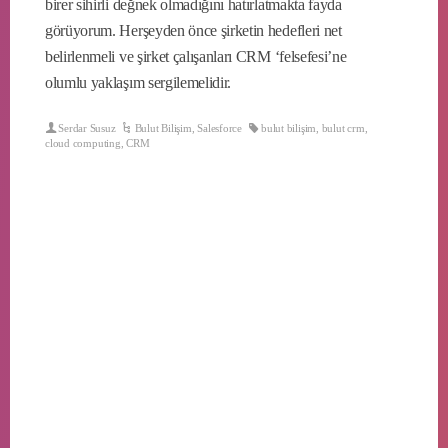
birer sihirli değnek olmadığını hatırlatmakta fayda
görüyorum. Herşeyden önce şirketin hedefleri net
belirlenmeli ve şirket çalışanları CRM ‘felsefesi’ne
olumlu yaklaşım sergilemelidir.
Serdar Susuz
Bulut Bilişim
,
Salesforce
bulut bilişim
,
bulut crm
,
cloud computing
,
CRM