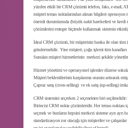
yüzden etkili bir CRM çözümü telefon, faks, e-mail, ATM
müşteri temas noktalarından alınan bilgileri operasyon 
önemli durumlarında (büyük nakit hareketleri ve kredi r
çözümlerini entegre biçimde kullanmak sistemin etkinliği
İdeal CRM çözümü, bir müşterinin banka ile olan tüm ileti
göndermelidir. Yine müşteri, çoğu işlemi tüm kanalları 
Sunulan müşteri hizmetlerinin merkezi şekilde yönetilme
Hizmet yönetimi ve operasyonel işlemler düzene sokulara
Müşteri beklentilerinin karşılanma oranını artırarak müşter
Çapraz satış (cross-selling) ve ek satış (up-selling) imkanl
CRM sistemini seçerken 2 seçenekten biri seçilmelidir:
Birincisi CRM nokta çözümleridir. Her temas noktası için
seçmek ve bunların hepsini merkezi sisteme ayrı ayrı ba
standartizasyon zor olacağı için müşteriler ve çalışanlar
en iyi uygulamalar seçilebilir (best of breed).