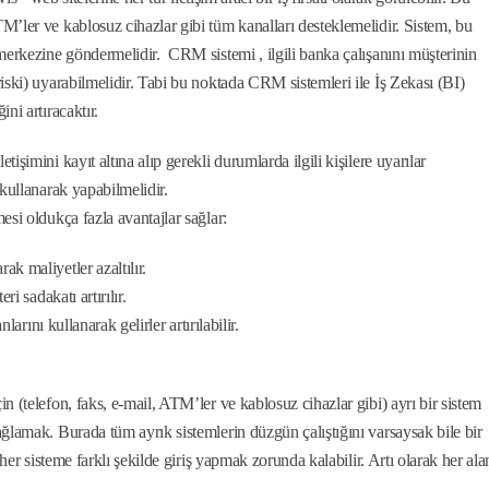
’ler ve kablosuz cihazlar gibi tüm kanalları desteklemelidir. Sistem, bu
merkezine göndermelidir. CRM sistemi , ilgili banka çalışanını müşterinin
iski) uyarabilmelidir. Tabi bu noktada CRM sistemleri ile İş Zekası (BI)
ni artıracaktır.
şimini kayıt altına alıp gerekli durumlarda ilgili kişilere uyarılar
kullanarak yapabilmelidir.
si oldukça fazla avantajlar sağlar:
k maliyetler azaltılır.
i sadakatı artırılır.
arını kullanarak gelirler artırılabilir.
 (telefon, faks, e-mail, ATM’ler ve kablosuz cihazlar gibi) ayrı bir sistem
ğlamak. Burada tüm ayrık sistemlerin düzgün çalıştığını varsaysak bile bir
 her sisteme farklı şekilde giriş yapmak zorunda kalabilir. Artı olarak her al