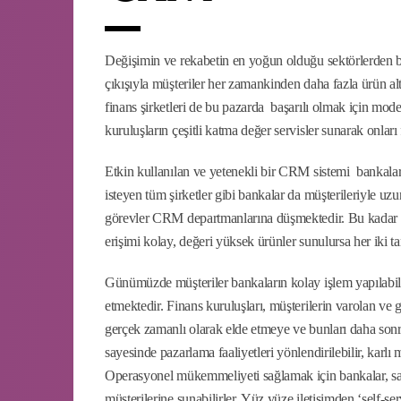
Değişimin ve rekabetin en yoğun olduğu sektörlerden bir
çıkışıyla müşteriler her zamankinden daha fazla ürün alt
finans şirketleri de bu pazarda başarılı olmak için m
kuruluşların çeşitli katma değer servisler sunarak onları f
Etkin kullanılan ve yetenekli bir CRM sistemi bankaların
isteyen tüm şirketler gibi bankalar da müşterileriyle uz
görevler CRM departmanlarına düşmektedir. Bu kadar fa
erişimi kolay, değeri yüksek ürünler sunulursa her iki tar
Günümüzde müşteriler bankaların kolay işlem yapılabilir,
etmektedir. Finans kuruluşları, müşterilerin varolan ve 
gerçek zamanlı olarak elde etmeye ve bunları daha sonr
sayesinde pazarlama faaliyetleri yönlendirilebilir, karlı müş
Operasyonel mükemmeliyeti sağlamak için bankalar, satış 
müşterilerine sunabilirler. Yüz yüze iletişimden ‘self-serv