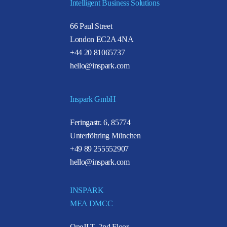
Intelligent Business Solutions
66 Paul Street
London EC2A 4NA
+44 20 81065737
hello@inspark.com
Inspark GmbH
Feringastr. 6, 85774
Unterföhring München
+49 89 255552907
hello@inspark.com
INSPARK
MEA DMCC
OneJLT, 2nd Floor,