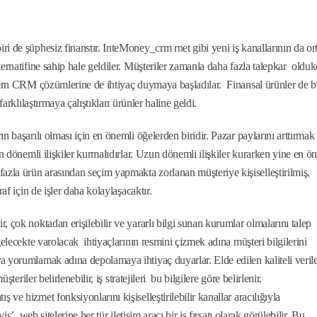
i de şüphesiz finanstır. InteMoney_crm rnet gibi yeni iş kanallarının da or
ernatifine sahip hale geldiler. Müşteriler zamanla daha fazla talepkar oldu
odern CRM çözümlerine de ihtiyaç duymaya başladılar. Finansal ürünler de 
arklılaştırmaya çalıştıkları ürünler haline geldi.
 başarılı olması için en önemli öğelerden biridir. Pazar paylarını arttırmak
un dönemli ilişkiler kurmalıdırlar. Uzun dönemli ilişkiler kurarken yine en ö
zla ürün arasından seçim yapmakta zorlanan müşteriye kişiselleştirilmiş,
af için de işler daha kolaylaşacaktır.
 çok noktadan erişilebilir ve yararlı bilgi sunan kurumlar olmalarını talep
gelecekte varolacak ihtiyaçlarının resmini çizmek adına müşteri bilgilerini
a yorumlamak adına depolamaya ihtiyaç duyarlar. Elde edilen kaliteli veril
teriler belirlenebilir, iş stratejileri bu bilgilere göre belirlenir.
ve hizmet fonksiyonlarını kişiselleştirilebilir kanallar aracılığıyla
is’ web sitelerine her tür iletişim aracı bir iş fırsatı olarak görülebilir. Bu