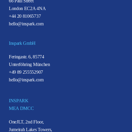
66 Paul Street
London EC2A 4NA
+44 20 81065737
hello@inspark.com
Inspark GmbH
Feringastr. 6, 85774
Unterföhring München
+49 89 255552907
hello@inspark.com
INSPARK
MEA DMCC
OneJLT, 2nd Floor,
Jumeirah Lakes Towers,