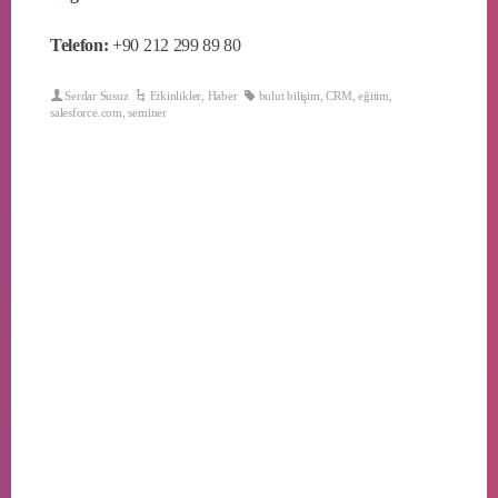
Telefon:
+90 212 299 89 80
Serdar Susuz
Etkinlikler
,
Haber
bulut bilişim
,
CRM
,
eğitim
,
salesforce.com
,
seminer