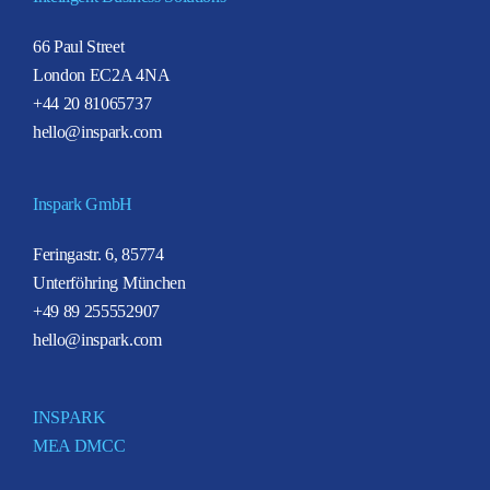
66 Paul Street
London EC2A 4NA
+44 20 81065737
hello@inspark.com
Inspark GmbH
Feringastr. 6, 85774
Unterföhring München
+49 89 255552907
hello@inspark.com
INSPARK
MEA DMCC