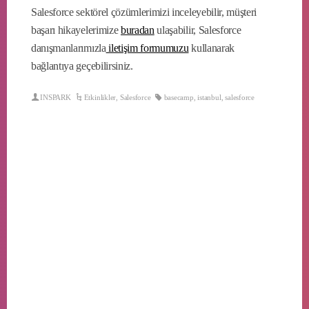
Salesforce sektörel çözümlerimizi inceleyebilir, müşteri
başarı hikayelerimize
buradan
ulaşabilir, Salesforce
danışmanlarımızla
iletişim formumuzu
kullanarak
bağlantıya geçebilirsiniz.
INSPARK
Etkinlikler
,
Salesforce
basecamp
,
istanbul
,
salesforce