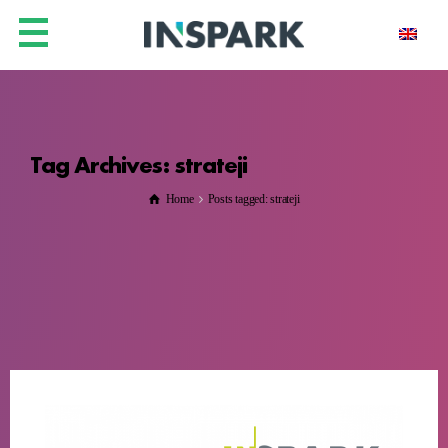
Tag Archives: strateji
Home
Posts tagged: strateji