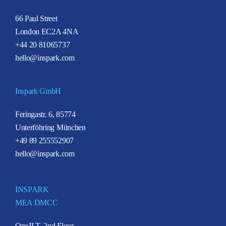
66 Paul Street
London EC2A 4NA
+44 20 81065737
hello@inspark.com
Inspark GmbH
Feringastr. 6, 85774
Unterföhring München
+49 89 255552907
hello@inspark.com
INSPARK
MEA DMCC
OneJLT, 2nd Floor,