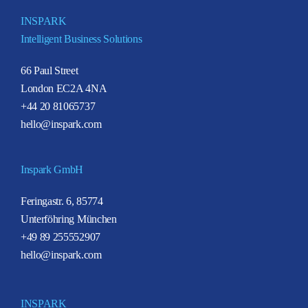
INSPARK
Intelligent Business Solutions
66 Paul Street
London EC2A 4NA
+44 20 81065737
hello@inspark.com
Inspark GmbH
Feringastr. 6, 85774
Unterföhring München
+49 89 255552907
hello@inspark.com
INSPARK