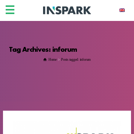
Tag Archives: inforum
Home
Posts tagged: inforum