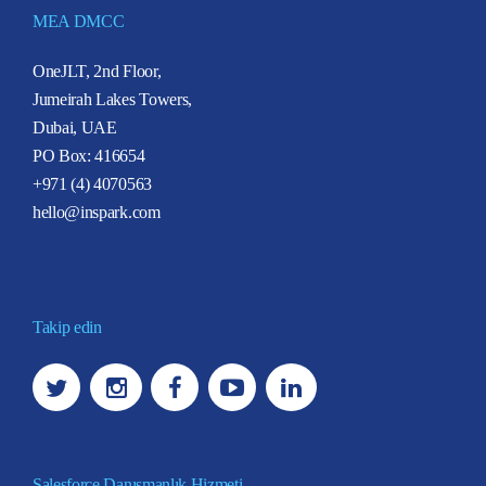
MEA DMCC
OneJLT, 2nd Floor,
Jumeirah Lakes Towers,
Dubai, UAE
PO Box: 416654
+971 (4) 4070563
hello@inspark.com
Takip edin
Salesforce Danışmanlık Hizmeti