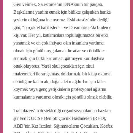
Geri vermek, Salesforce’un DNA’sının bir parçası.
Başkalarına yardım etmek için birlikte çalışırken harika
şeylerin olduğuna inanıyoruz. Eski atasözünün dediği
gibi, “birçok el hafif işler” – ve Dreamforce’da binlerce
kişi var. Her yıl, katılımcılara topluluğumuzda bir etki
yaratmak ve en çok ihtiyacı olan insanlara yardımcı
olmak için günlük uygulamalı fırsatlar ve etkinlikler
sunmak için farklı kar amacı gütmeyen kuruluşlarla
ortak oluyoruz. Yerel okul çocukları için okul
malzemeleri ile sırt çantası doldurmak, bir kitap okuma
etkinliğine katılmak, doğal afet mağdurları için kitler
koymak veya genç yetişkinlerin profesyonel ağlarını
kurmalarına yardımcı olmak için gönüllü olmak olabilir.
Trailblazers’ın desteklediği organizasyonlardan bazıları
şunlardır: UCSF Benioff Çocuk Hastaneleri (RED),
ABD’nin Kız İzcileri, Sığınmacıların Çocukları, Körfez