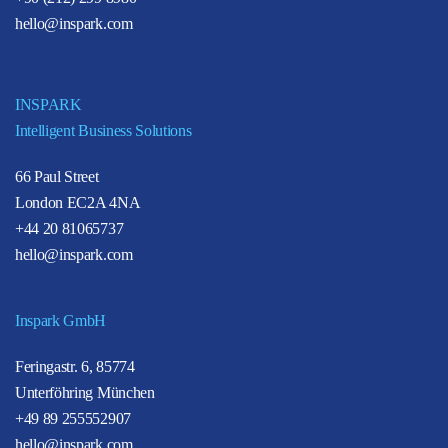
hello@inspark.com
INSPARK
Intelligent Business Solutions
66 Paul Street
London EC2A 4NA
+44 20 81065737
hello@inspark.com
Inspark GmbH
Feringastr. 6, 85774
Unterföhring München
+49 89 255552907
hello@inspark.com