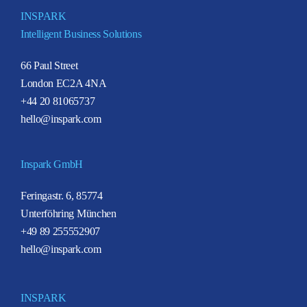
INSPARK
Intelligent Business Solutions
66 Paul Street
London EC2A 4NA
+44 20 81065737
hello@inspark.com
Inspark GmbH
Feringastr. 6, 85774
Unterföhring München
+49 89 255552907
hello@inspark.com
INSPARK