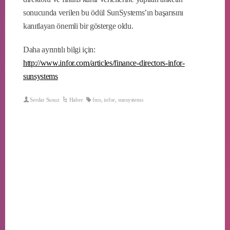
sonucunda verilen bu ödül SunSystems’ın başarısını
kanıtlayan önemli bir gösterge oldu.
Daha ayrıntılı bilgi için:
http://www.infor.com/articles/finance-directors-infor-
sunsystems
Serdar Susuz
Haber
fms
,
infor
,
sunsystems