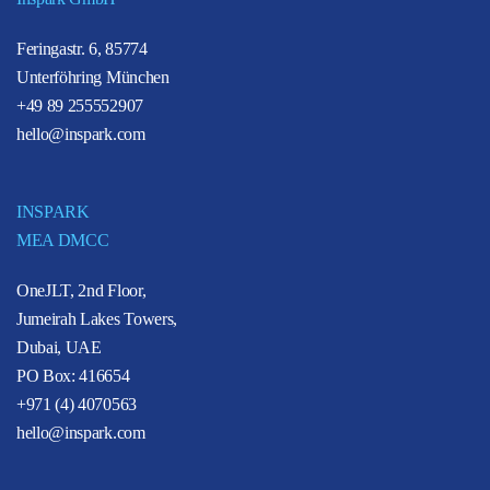
Feringastr. 6, 85774
Unterföhring München
+49 89 255552907
hello@inspark.com
INSPARK
MEA DMCC
OneJLT, 2nd Floor,
Jumeirah Lakes Towers,
Dubai, UAE
PO Box: 416654
+971 (4) 4070563
hello@inspark.com