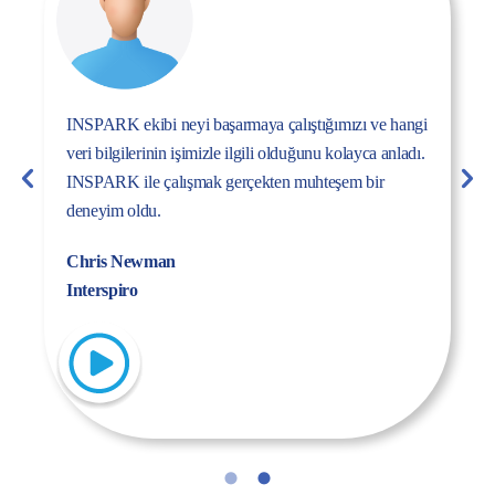
Inspark ekibinin dinamizmi, enerjisi ve uzmanlığı bizi
Inspark’la çalışmaya ikna etti. Birlikte yarattığımız
başarı hikayesinden çok memnunuz.
Fulya Koncu
Kordsa