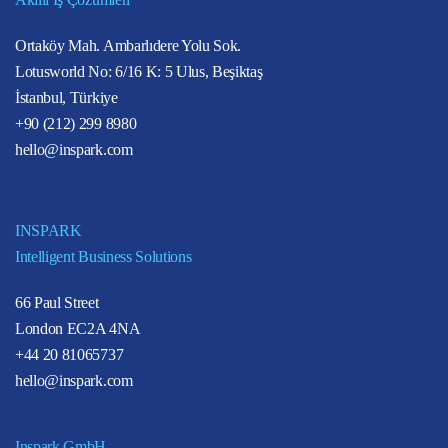
Ortaköy Mah. Ambarlıdere Yolu Sok.
Lotusworld No: 6/16 K: 5 Ulus, Beşiktaş
İstanbul, Türkiye
+90 (212) 299 8980
hello@inspark.com
INSPARK
Intelligent Business Solutions
66 Paul Street
London EC2A 4NA
+44 20 81065737
hello@inspark.com
Inspark GmbH